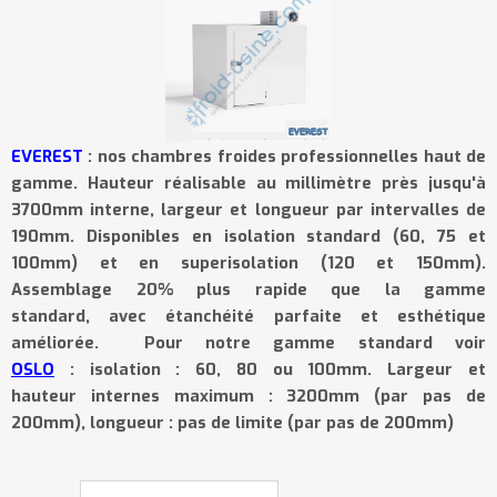
EVEREST
: nos chambres froides professionnelles haut de
gamme. Hauteur réalisable au millimètre près jusqu'à
3700mm interne, largeur et longueur par intervalles de
190mm. Disponibles en isolation standard (60, 75 et
100mm) et en superisolation (120 et 150mm).
Assemblage 20% plus rapide que la gamme
standard,
avec
é
tanch
é
it
é
parfaite
et
esth
é
tique
am
é
lior
é
e.
Pour notre gamme standard voir
OSLO
:
isolation : 60, 80 ou 100mm. Largeur et
hauteur internes maximum : 3200mm (par pas de
200mm), longueur : pas de limite (par pas de 200mm)