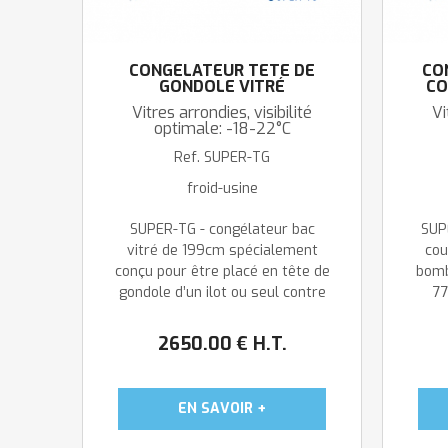
CONGÉLATEUR TÊTE DE
CO
GONDOLE VITRÉ
CO
COULISSANT: DEGIVRAGE
Vitres arrondies, visibilité
Vi
AUTOMATIQUE
optimale: -18-22°C
Ref.
SUPER-TG
froid-usine
SUPER-TG - congélateur bac
SUP
vitré de 199cm spécialement
cou
conçu pour être placé en tête de
bomb
gondole d’un ilot ou seul contre
77
un mur. Vitres coulissantes
opti
inclinées et arrondies dans les
2650
.00
€
H.T.
deux dimensions. Idéal
auto
promotions. Modèles linéaires ...