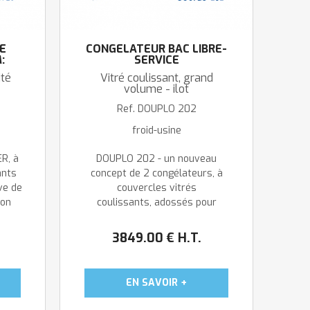
É
CONGELATEUR BAC LIBRE-
:
SERVICE
IQUE
ité
Vitré coulissant, grand
volume - ilot
Ref.
DOUPLO 202
froid-usine
R, à
DOUPLO 202 - un nouveau
ants
concept de 2 congélateurs, à
ve de
couvercles vitrés
ion
coulissants, adossés pour
duits
former une seule cuve de très
grand volume pour un espace
3849
.00
€
H.T.
ation
minimum. Double éclairage LED
pour une présentation optimale
de vos produits. Consommation
...