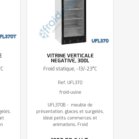
E
VITRINE VERTICALE
NEGATIVE, 300L
°C
Froid statique, -13/-23°C
Ref.
UFL370
froid-usine
UFL370B - meuble de
gelés,
présentation, glaces et surgelés,
et
idéal petits commerces et
on
animations. Froid
statique. Température réglable
logos
-13/-22°C. Existe avec fronton