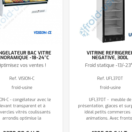
NGÉLATEUR BAC VITRÉ
VITRINE REFRIGERE
NORAMIQUE -18-24°C
NEGATIVE, 300L
ptimisez vos ventes !
Froid statique -13/-23
Ref.
VISION-C
Ref.
UFL370T
froid-usine
froid-usine
ION-C - congélateur avec le
UFL370T - meuble de
devant transparent et à
présentation, glaces et sur
vercles vitrés coulissants
idéal petits commerces 
arrondis optimise la
animations. Avec front
entation de vos produits. Le
lumineux pour la
SION peut être positionné
personnalisation avec vos 