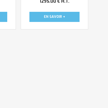
1295
.00
€
H.T.
lumineux pour la
lable
personnalisation avec vos logos
nton
et marques UFL370T Egalement
...