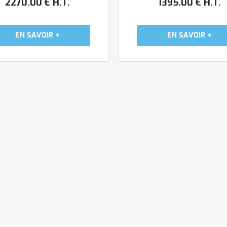
2270
.00
€
H.T.
1395
.00
€
H.T.
re un mur ou bien adossé en
et marques. Usage
. La parfaite mise en valeur
intensif. Température rég
de vos produits ...
-13/-22°C. Existe sans fro
lumineux ...