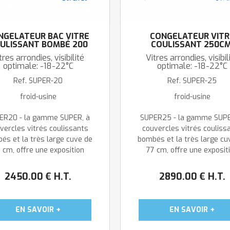
NGÉLATEUR BAC VITRÉ
CONGÉLATEUR VITR
ULISSANT BOMBÉ 200
COULISSANT 250CM
CM: DEGIVRAGE
DEGIVRAGE AUTOMAT
tres arrondies, visibilité
Vitres arrondies, visibil
AUTOMATIQUE
optimale: -18-22°C
optimale: -18-22°C
Ref.
SUPER-20
Ref.
SUPER-25
froid-usine
froid-usine
ER20 - la gamme SUPER, à
SUPER25 - la gamme SUPE
vercles vitrés coulissants
couvercles vitrés couliss
és et la très large cuve de
bombés et la très large cu
 cm, offre une exposition
77 cm, offre une exposit
male de tous vous produits
optimale de tous vous pro
surgelés. Dégivrage
surgelés. Dégivrage
2450
.00
€
H.T.
2890
.00
€
H.T.
matique avec réévaporation
automatique avec réévapor
des condensats. Les
des condensats. Les
congélateurs SUPER ...
congélateurs SUPER ...