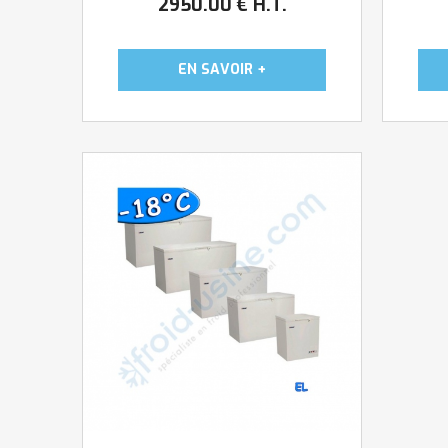
2950
.00
€
H.T.
: 5S Garantie : un an pièces
cont
(cf. nos ...
îlot