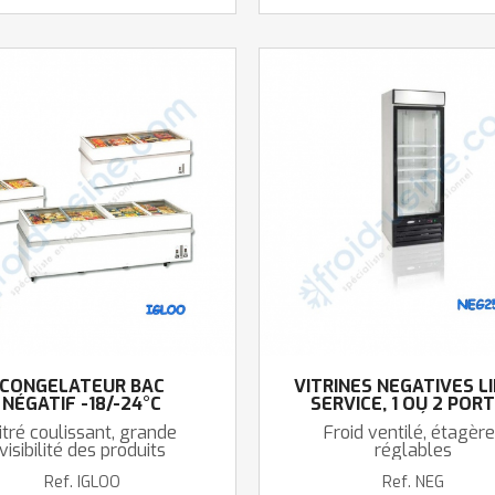
CONGÉLATEUR BAC
VITRINES NÉGATIVES LI
NÉGATIF -18/-24°C
SERVICE, 1 OU 2 POR
VITRÉES
itré coulissant, grande
Froid ventilé, étagèr
visibilité des produits
réglables
Ref.
IGLOO
Ref.
NEG