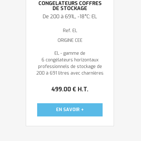
CONGÉLATEURS COFFRES
DE STOCKAGE
De 200 à 691L, -18°C: EL
Ref.
EL
ORIGINE CEE
EL - gamme de
6 congélateurs horizontaux
professionnels de stockage de
200 à 691 litres avec charnières
renforcées, tableau de bord,
paniers et fermeture à clé font
499
.00
€
H.T.
de ces congélateurs des
produits parfaitement adaptés
aux besoins des ...