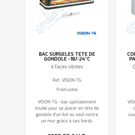
BAC SURGELÉS TÊTE DE
CO
GONDOLE -18/-24°C
PA
4 faces vitrées
O
Ref.
VISION-TG
froid-usine
VISION-TG - bac spécialement
VIS
étudié pour se placer en tête de
gondole d'un îlot ou seul contre
cou
un mur grâce à ses bords
arrondis. Impact commercial et
prés
merchandising garanti. Délai
VI