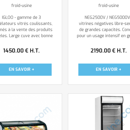
froid-usine
froid-usine
IGLOO - gamme de 3
NEG2500V / NEG5000V
élateurs vitrés coulissants,
vitrines négatives libre-se
inés à la vente des produits
de grandes capacités. Con
èles. Large cuve avec bonne
pour un usage intensif en 
ésentation des produits.
distribution ou en restaura
Importante capacité de
elles fournissent, grâce à 
1450
.00
€
H.T.
2190
.00
€
H.T.
ockage. Idéal supérettes,
froid ventilé, un mainti
piceries et magasins de
exceptionnel des produits e
surgelés. Matériel ...