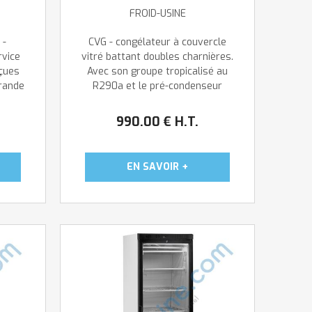
FROID-USINE
 -
CVG - congélateur à couvercle
rvice
vitré battant doubles charnières.
çues
Avec son groupe tropicalisé au
grande
R290a et le pré-condenseur
tion,
ventilé sans entretien, font de
leur
ce congélateur l'allié
990
.00
€
H.T.
en
incontournable des superettes
n ...
et freezers centers. Matériel ...