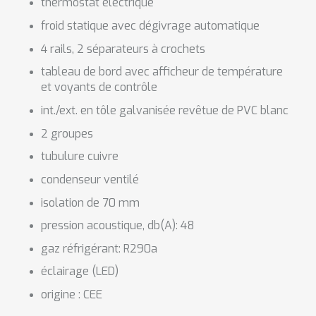
thermostat électrique
froid statique avec dégivrage automatique
4 rails, 2 séparateurs à crochets
tableau de bord avec
afficheur de temp
é
rature
et voyants de contr
ô
le
int./ext. en tôle galvanisée revêtue de PVC blanc
2 groupes
tubulure cuivre
condenseur ventilé
isolation de 70 mm
pression acoustique, db(A): 48
gaz réfrigérant: R290a
éclairage (LED)
origine
: CEE