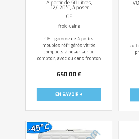
A partir de 50 Litres,
VO
-12/-20°C, à poser
CIF
froid-usine
CIF - gamme de 4 petits
meubles réfrigérés vitrés
coff
compacts à poser sur un
pr
comptoir, avec ou sans fronton
lumineux ...
650
.00
€