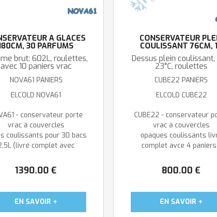
NSERVATEUR À GLACES
CONSERVATEUR PLE
180CM, 30 PARFUMS
COULISSANT 76CM, 
PARFUMS 2,5L
me brut: 602L, roulettes,
Dessus plein coulissant,
avec 10 paniers vrac
23°C, roulettes
NOVA61 PANIERS
CUBE22 PANIERS
ELCOLD NOVA61
ELCOLD CUBE22
A61 - conservateur porte
CUBE22 - conservateur p
vrac à couvercles
vrac à couvercles
és coulissants pour 30 bacs
opaques coulissants liv
2,5L (livré complet avec
complet avce 4 paniers
10 paniers ...
supports pour 12 bacs ..
1390
.00
€
800
.00
€