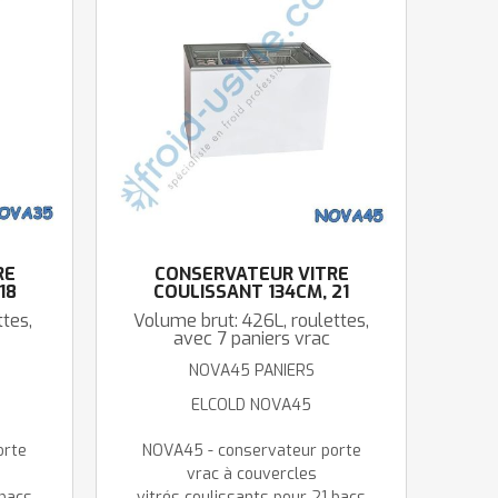
RÉ
CONSERVATEUR VITRÉ
18
COULISSANT 134CM, 21
PARFUMS
ttes,
Volume brut: 426L, roulettes,
avec 7 paniers vrac
NOVA45 PANIERS
ELCOLD NOVA45
orte
NOVA45 - conservateur porte
vrac à couvercles
 bacs
vitrés coulissants pour 21 bacs