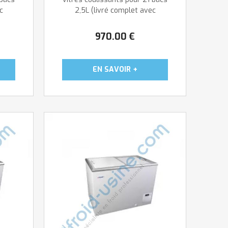
c
2,5L (livré complet avec
7 paniers ...
970
.00
€