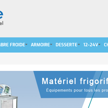
BRE FROIDE
ARMOIRE
DESSERTE
12-24V
C