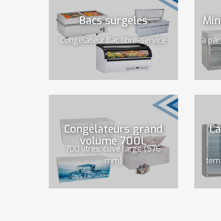
Bacs surgelés
Min
Congélateur Bac libre-service
à par
Congélateurs grand
La
volume 700L
700 litres, cuve large (576
mm)
temp