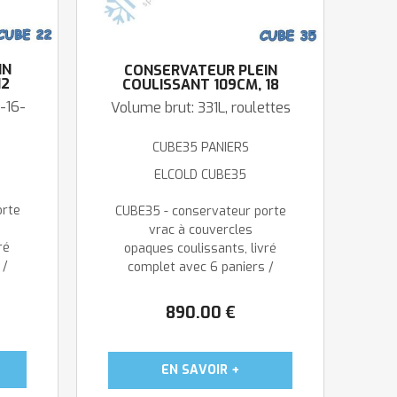
IN
CONSERVATEUR PLEIN
12
COULISSANT 109CM, 18
PARFUMS 2,5L
 -16-
Volume brut: 331L, roulettes
CUBE35 PANIERS
ELCOLD CUBE35
orte
CUBE35 - conservateur porte
vrac à couvercles
ré
opaques coulissants, livré
 /
complet avec 6 paniers /
.
supports ...
890
.00
€