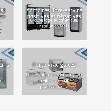
es
Armoires libre-service
positives et négatives
C
Groupe logé, automatique,
installation facile
cins
Porte vrac glaces
Conservateur à couvercle plein
rée
ou vitré : la qualité
professionnelle