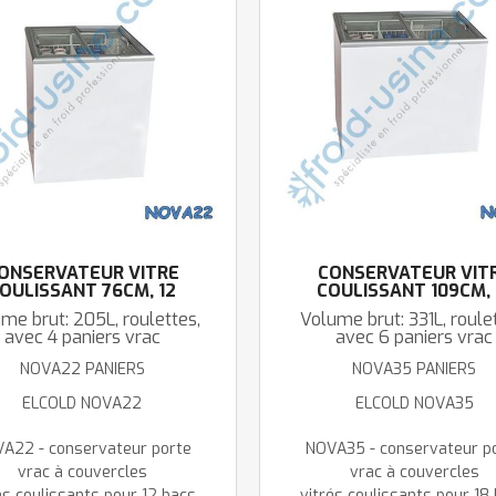
ONSERVATEUR VITRÉ
CONSERVATEUR VIT
OULISSANT 76CM, 12
COULISSANT 109CM, 
PARFUMS
PARFUMS
me brut: 205L, roulettes,
Volume brut: 331L, roule
avec 4 paniers vrac
avec 6 paniers vrac
NOVA22 PANIERS
NOVA35 PANIERS
ELCOLD NOVA22
ELCOLD NOVA35
A22 - conservateur porte
NOVA35 - conservateur p
vrac à couvercles
vrac à couvercles
és coulissants pour 12 bacs
vitrés coulissants pour 18