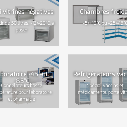
i vitrines négatives
Chambres froid
tir de 50 litres, -12/-20°C, à
-5/+10°C ou -25/-15°
poser
boratoire -45 -60
Réfrigérateurs vac
-85°C
Congélateurs basse
Spécial vaccins et
érature pour laboratoire
médicaments, porte vit
et pharmacie