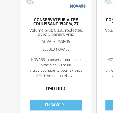
CONSERVATEUR VITRÉ
CO
COULISSANT 154CM, 27
PARFUMS
Volume brut: 503L, roulettes,
Volu
avec 9 paniers vrac
NOVA53 PANIERS
ELCOLD NOVA53
NOVA53 - conservateur porte
NOV
vrac à couvercles
vitrés coulissants pour 27 bacs
vitr
2,5L (livré complet avec
9 paniers ...
1190
.00
€