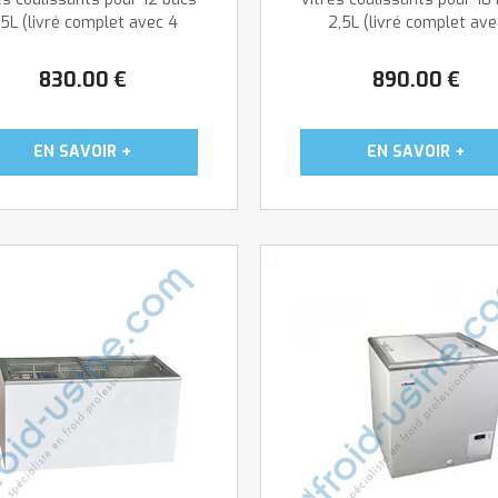
,5L (livré complet avec 4
2,5L (livré complet ave
paniers pour ...
6 paniers ...
830
.00
€
890
.00
€