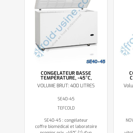
CONGÉLATEUR BASSE
C
TEMPÉRATURE, -45°C,
C
150CM
VOLUME BRUT: 400 LITRES
Volu
SE40-45
TEFCOLD
SE40-45 : congélateur
NOV
coffre biomédical et laboratoire
premier prix, -45°C (*) d'un
vitr