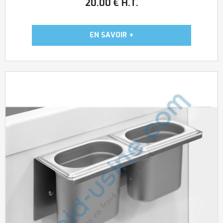
20
.00
€
H.T.