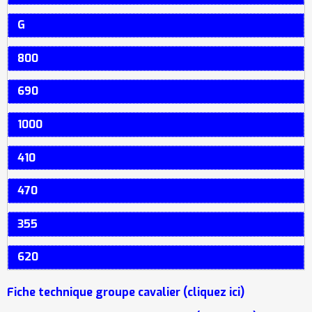
G
800
690
1000
410
470
355
620
Fiche technique groupe cavalier (cliquez ici)