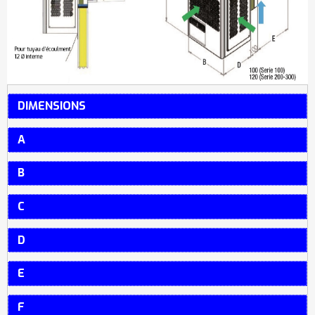
DIMENSIONS
A
B
C
D
E
F