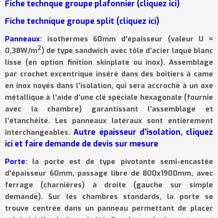
Fiche technque groupe plafonnier (cliquez ici)
Fiche technique groupe split (cliquez ici)
Panneaux
: isothermes 60mm d'épaisseur (valeur U =
2
0,38W/m
) de type sandwich avec tôle d’acier laqué blanc
lisse
(en option finition skinplate ou inox). Assemblage
par crochet excentrique ins
é
r
é
dans des boitiers
à
came
en inox noy
é
s dans l
’
isolation, qui sera accroch
é
à
un axe
m
é
tallique
à
l
’
aide d
’
une cl
é
sp
é
ciale hexagonale (fournie
avec la chambre) garantissant l
’
assemblage et
l
’é
tanch
é
it
é
. Les panneaux latéraux sont entièrement
Autre épaisseur d'isolation, cliquez
interchangeables.
ici et faire demande de devis sur mesure
Porte
: la porte est de type pivotante semi-encastée
d'épaisseur 60mm, passage libre de 800x1900mm, avec
ferrage (charnières) à droite (gauche sur simple
demande). Sur les chambres standards, la porte se
trouve centrée dans un panneau permettant de placer