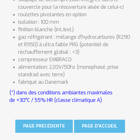
couvercle pour la réouverture aisée de celui-ci
roulettes pivotantes en option
isolation
: 100 mm
finition blanche (int./ext.)
gaz r
é
frig
é
rant
: m
é
lange d'hydrocarbures (R290
et R1150) à ultra faible PRG (potentiel de
réchauffement global : <3)
compresseur EMBRACO
alimentation: 220V/50hz (monophasé, prise
standrad avec terre)
fabriqu
é
au Danemark
(*) dans des conditions ambiantes maximales
de +30°C / 55% HR (classe climatique A)