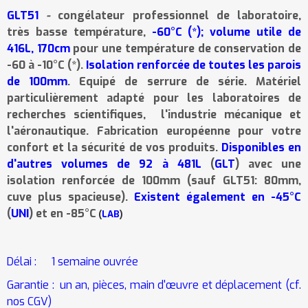
GLT51
-
congélateur professionnel de laboratoire,
très basse température,
-60°C (*); volume utile de
416L, 170cm
pour une température de conservation de
-60 à -10°C (*).
Isolation renforcée de toutes les parois
de 100mm
. Equipé de serrure de série. Matériel
particulièrement adapté pour les laboratoires de
recherches scientifiques, l'industrie mécanique et
l'aéronautique. Fabrication européenne pour votre
confort et la sécurité de vos produits.
Disponibles en
d'autres volumes de 92 à 481L
(
GLT
) avec une
isolation renforcée de 100mm (sauf GLT51: 80mm,
cuve plus spacieuse).
Existent également en -45°C
(
UNI
) et en -85°C
(
LAB
)
Délai :
1 semaine ouvrée
Garantie :
un an, pi
è
ces, main d'œuvre et déplacement (cf.
nos CGV)