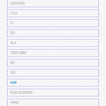
230/1/50
1 1/2
1,1
10,1
14,4
1200-1380
30
135
400
FESC4020H5G
4940