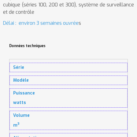
cubique (séries 100, 200 et 300), système de surveillance
et de contrôle
Délai : environ 3 semaines ouvrée
s
Données techniques
Série
Modèle
Puissance
watts
Volume
3
m