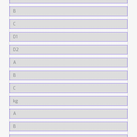
B
C
D1
D2
A
B
C
kg
A
B