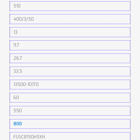
510
400/3/50
13
9,7
26,7
33,5
13500-10170
60
550
800
FUSC8150H5XH