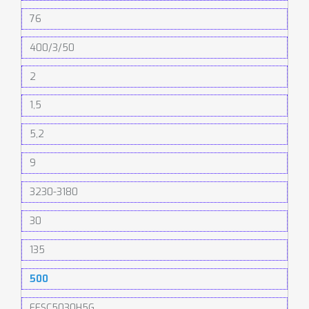
76
400/3/50
2
1,5
5,2
9
3230-3180
30
135
500
FESC5030H5G