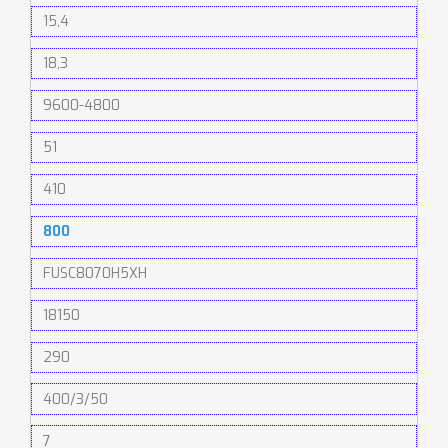
15,4
18,3
9600-4800
51
410
800
FUSC8070H5XH
18150
290
400/3/50
7