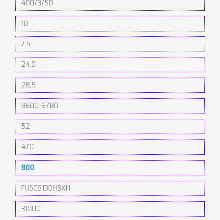
400/3/50
10
7,5
24,9
28,5
9600-6780
52
470
800
FUSC8130H5XH
31000