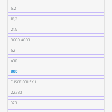
5,2
18,2
21,5
9600-4800
52
430
800
FUSC8100H5XH
22280
370