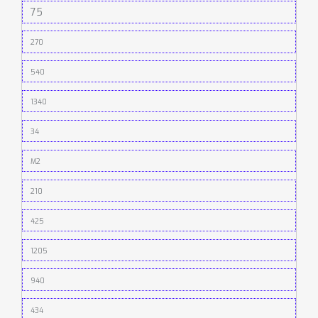
75
270
540
1340
34
M2
210
425
1205
940
434