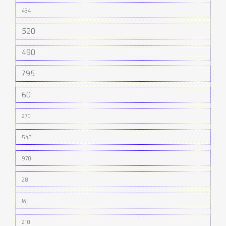
434
520
490
795
60
270
540
970
28
M1
210