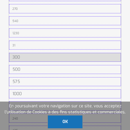
270
540
1230
31
300
500
575
1000
En poursuivant votre navigation sur ce site, vous acceptez
L3
l'utilisation de Cookies à des fins statistiques et commerciales.
240
OK