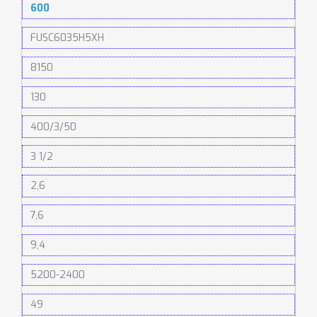
600
FUSC6035H5XH
8150
130
400/3/50
3 1/2
2,6
7,6
9,4
5200-2400
49