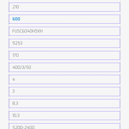
210
600
FUSC6040H5XH
9253
170
400/3/50
4
3
8,3
10,3
5200-2400