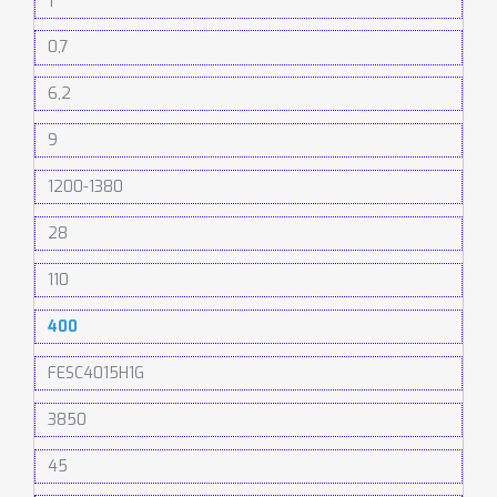
1
0,7
6,2
9
1200-1380
28
110
400
FESC4015H1G
3850
45