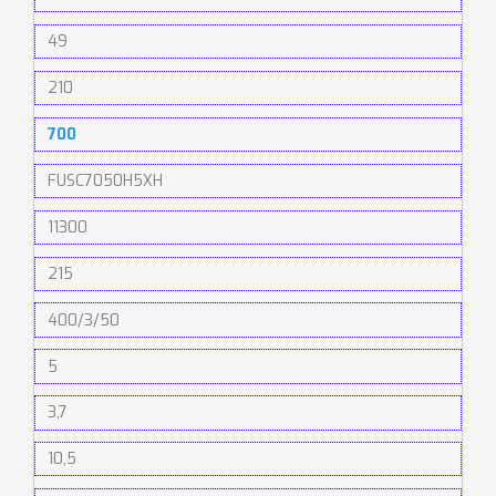
49
210
700
FUSC7050H5XH
11300
215
400/3/50
5
3,7
10,5