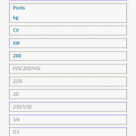
Poids
kg
CV
kW
200
FESC2007H1G
2130
20
230/1/50
3/4
0,5