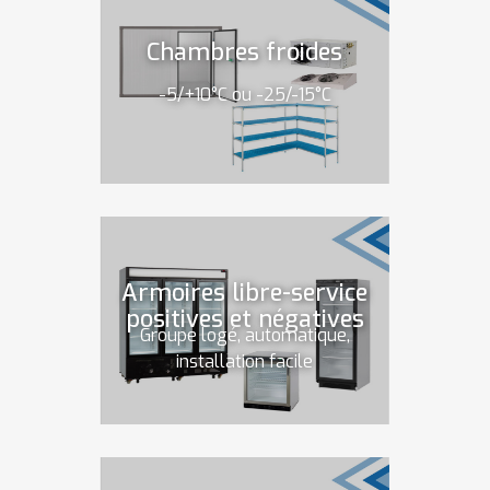
Chambres froides
-5/+10°C ou -25/-15°C
Armoires libre-service
positives et négatives
Groupe logé, automatique,
installation facile