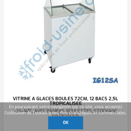
VITRINE A GLACES BOULES 72CM, 12 BACS 2,5L
TROPICALISEE
En poursuivant votre navigation sur ce site, vous acceptez
-24-14°C, AVEC PANIERS, ROULETTES, STOCKAGE
l'utilisation de Cookies à des fins statistiques et commerciales.
EN DESSOUS
OK
IG12SA