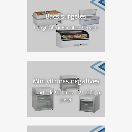
Bacs surgelés
Congélateur Bac libre-service
Mini vitrines négatives
à partir de 50 litres, -12/-20°C, à
poser