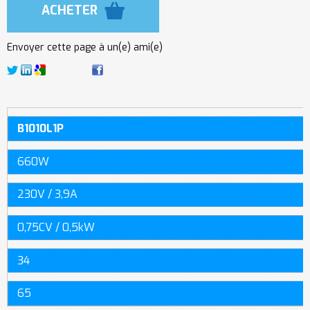
Envoyer cette page à un(e) ami(e)
B1010L1P
660W
230V / 3,9A
0,75CV / 0,5kW
34
65