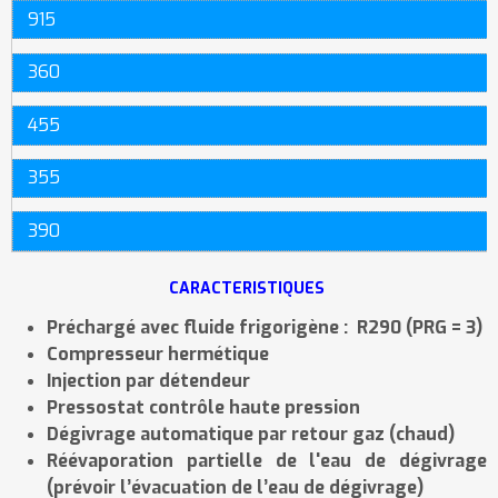
915
360
455
355
390
CARACTERISTIQUES
Préchargé avec fluide frigorigène : R290 (PRG = 3)
Compresseur hermétique
Injection par détendeur
Pressostat contrôle haute pression
Dégivrage automatique par retour gaz (chaud)
Réévaporation partielle de l'eau de dégivrage
(prévoir l’évacuation de l’eau de dégivrage)