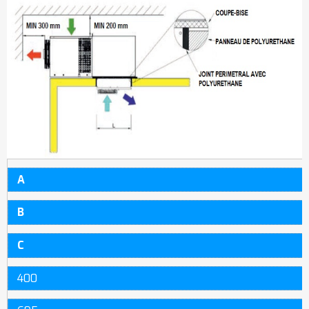
A
B
C
400