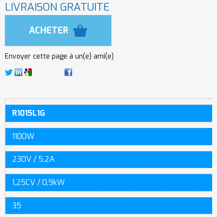
LIVRAISON GRATUITE
Envoyer cette page à un(e) ami(e)
R1015L1G
1100W
230V / 5,2A
1,25CV / 0,9kW
35