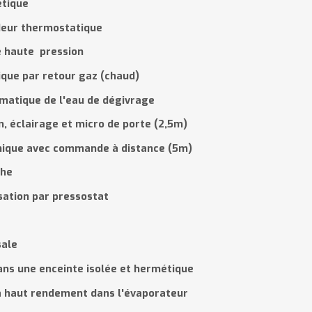
tique
deur thermostatique
e haute pression
que par retour gaz (chaud)
omatique
de l'eau de d
é
givrage
n, éclairage et micro de porte (2,5m)
nique avec commande à distance (5m)
che
sation par pressostat
sale
ns une enceinte isolée et hermétique
 à haut rendement dans l'évaporateur