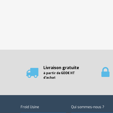
Livraison gratuite
à partir de 600€ HT
d'achat
Froid Usine
Qui sommes-nous ?