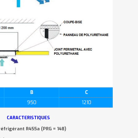
B
C
950
1210
CARACTERISTIQUES
éfrigérant R455a (PRG = 148)