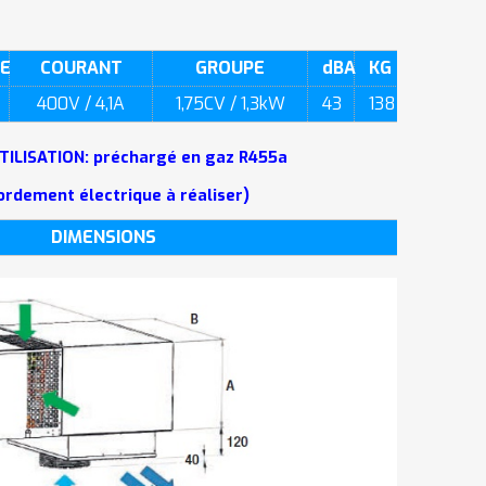
TE
COURANT
GROUPE
dBA
KG
400V / 4,1A
1,75CV / 1,3kW
43
138
UTILISATION: préchargé en gaz R455a
ordement électrique à réaliser)
DIMENSIONS