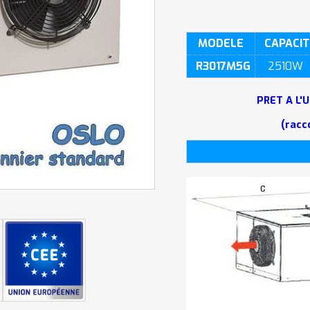
MODELE
CAPACI
R3017M5G
2510W
PRET A L'
(racc