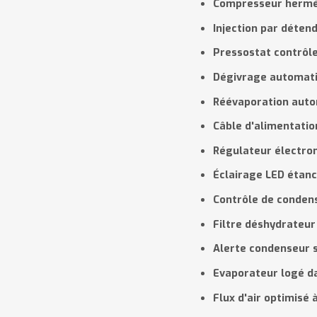
Compresseur hermé
Injection par déten
Pressostat contrôl
Dégivrage automati
Réévaporation aut
Câble d'alimentatio
Régulateur électro
Éclairage LED étan
Contrôle de conden
Filtre déshydrateur
Alerte condenseur 
Evaporateur logé da
Flux d'air optimisé