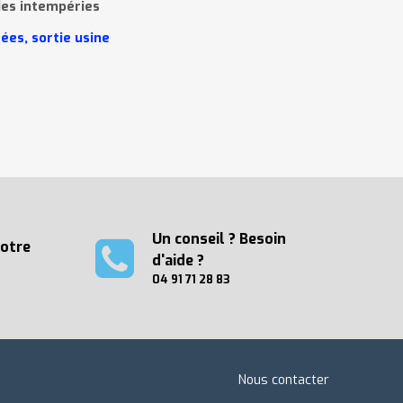
des intempéries
r
é
es, sortie usine
Un conseil ? Besoin
votre
d'aide ?
04 91 71 28 83
Nous contacter