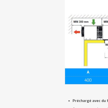
A
400
Préchargé avec du f