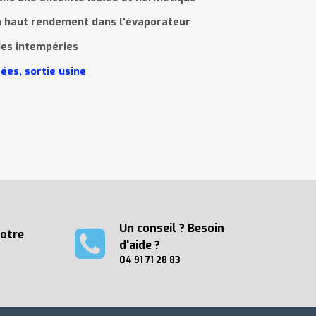
 à haut rendement dans l'évaporateur
des intempéries
r
é
es, sortie usine
Un conseil ? Besoin
votre
d'aide ?
04 91 71 28 83