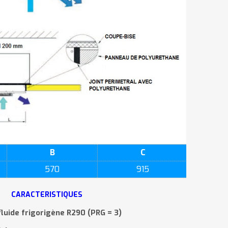
B
C
570
915
CARACTERISTIQUES
luide frigorigène R290 (PRG = 3)