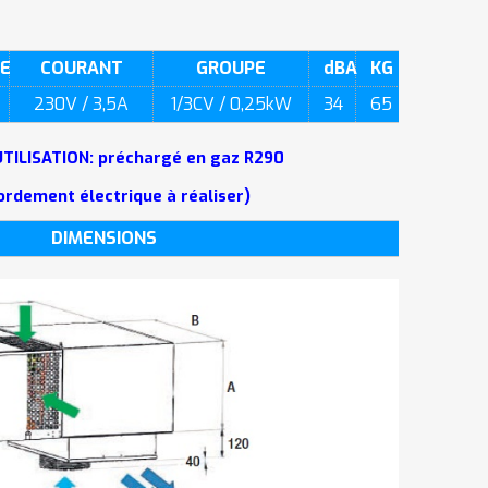
TE
COURANT
GROUPE
dBA
KG
230V / 3,5A
1/3CV / 0,25kW
34
65
UTILISATION: préchargé en gaz R290
ordement électrique à réaliser)
DIMENSIONS