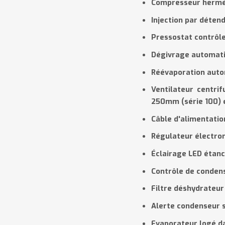
Compresseur hermé
Injection par déten
Pressostat contrôle
Dégivrage automati
Réévaporation aut
Ventilateur centri
250mm (série 100) 
Câble d'alimentatio
Régulateur électro
Éclairage LED étan
Contrôle de conden
Filtre déshydrateu
Alerte condenseur 
Evaporateur logé da