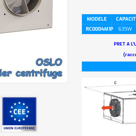
MODELE
CAPACI
RC0004M1P
635W
PRET A L'
(racc