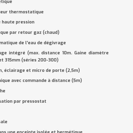
tique
deur thermostatique
 haute pression
que par retour gaz (chaud)
omatique
de l'eau de d
é
givrage
fuge intégré (max. distance 10m. Gaine diamètre
et 315mm (séries 200-300)
n, éclairage et micro de porte (2,5m)
nique avec commande à distance (5m)
che
sation par pressostat
r
sale
ns une enceinte isolée et hermétique