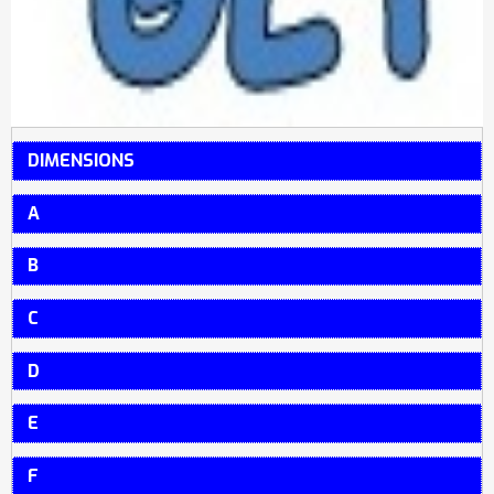
DIMENSIONS
A
B
C
D
E
F