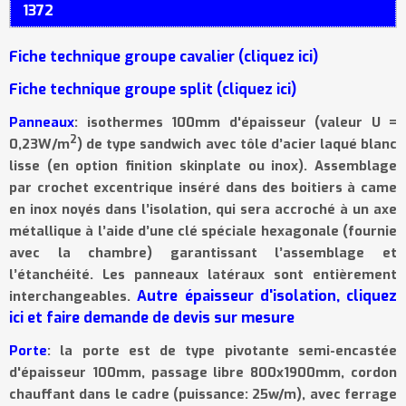
1372
Fiche technique groupe cavalier (cliquez ici)
Fiche technique groupe split (cliquez ici)
Panneaux
: isothermes 100mm d'épaisseur (valeur U =
2
0,23W/m
) de type sandwich avec tôle d’acier laqué blanc
lisse
(en option finition skinplate ou inox). Assemblage
par crochet excentrique ins
é
r
é
dans des boitiers
à
came
en inox noy
é
s dans l
’
isolation, qui sera accroch
é
à
un axe
m
é
tallique
à
l
’
aide d
’
une cl
é
sp
é
ciale hexagonale (fournie
avec la chambre) garantissant l
’
assemblage et
l
’é
tanch
é
it
é
. Les panneaux latéraux sont entièrement
Autre épaisseur d'isolation, cliquez
interchangeables.
ici et faire demande de devis sur mesure
Porte
: la porte est de type pivotante semi-encastée
d'épaisseur 100mm, passage libre 800x1900mm, cordon
chauffant dans le cadre (puissance: 25w/m), avec ferrage